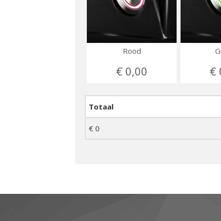
Rood
G
€ 0,00
€ 
Totaal
€
0