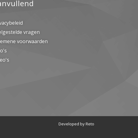
anvullend
vacybeleid
elgestelde vragen
gemene voorwaarden
o's
eo's
Developed by Reto