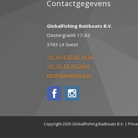
Contactgegevens
GlobalFishing Baitboats B.V.
Oostergracht 17-02
3763 LX Soest
+31 (0) 6 83 83 45 00
+31 (0) 35 7632849
info@globalfishing.eu
Copyright 2026 GlobalFishing Baitboats B.V. |
Priva