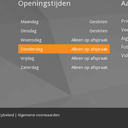
Openingstijden
A
Pri
Maandag
Gesloten
Ve
Dinsdag
Gesloten
Al
Woensdag
Alleen op afspraak
Fot
Donderdag
Alleen op afspraak
Vid
Vrijdag
Alleen op afspraak
Zaterdag
Alleen op afspraak
cybeleid
|
Algemene voorwaarden