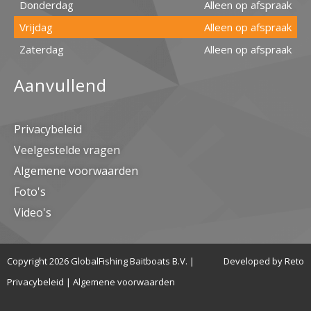
Donderdag
Alleen op afspraak
Vrijdag
Alleen op afspraak
Zaterdag
Alleen op afspraak
Aanvullend
Privacybeleid
Veelgestelde vragen
Algemene voorwaarden
Foto's
Video's
Copyright 2026 GlobalFishing Baitboats B.V. |
Developed by Reto
Privacybeleid
|
Algemene voorwaarden